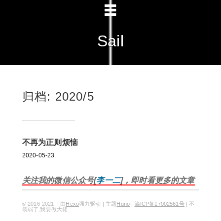
Sail
归档: 2020/5
不再为正则烦恼
2020-05-23
关注我的微信公众号[
李一二
]，即时看更多的文章
© 2016-2021. | 由
Hexo
强力驱动 | 主题
Huno
|
渝ICP备17002561号
| 不
装弱了,我要做大佬